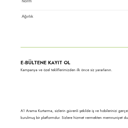
Norm
Ağırlık
Bu ürünün fiyat bilgisi, resim, ürün açıklamalarında ve diğer konula
Görüş ve önerileriniz için teşekkür ederiz.
Ürün resmi kalitesiz, bozuk veya görüntülenemiyor.
E-BÜLTENE KAYIT OL
Ürün açıklamasında eksik bilgiler bulunuyor.
Kampanya ve özel tekliflerimizden ilk önce siz yararlanın.
Ürün bilgilerinde hatalar bulunuyor.
Ürün fiyatı diğer sitelerden daha pahalı.
Bu ürüne benzer farklı alternatifler olmalı.
A1 Arama Kurtarma, sizlerin güvenli şekilde iş ve hobilerinizi gerçe
kurulmuş bir platformdur. Sizlere hizmet vermekten memnuniyet du