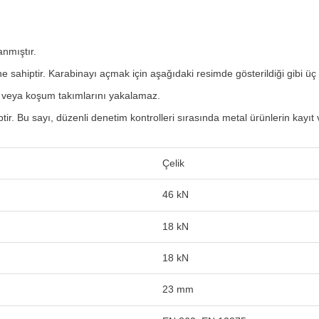
nmıştır.
ne sahiptir.
Karabinayı açmak için aşağıdaki resimde gösterildiği gibi üç
tları veya koşum takımlarını yakalamaz.
tir.
Bu sayı, düzenli denetim kontrolleri sırasında metal ürünlerin kayıt ve
Çelik
46 kN
18 kN
18 kN
23 mm