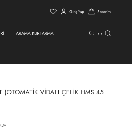
Giriş Yap
Sepetim
Rİ
ARAMA KURTARMA
Ürün ara
T (OTOMATİK VİDALI ÇELİK HMS 45
C
 KDV